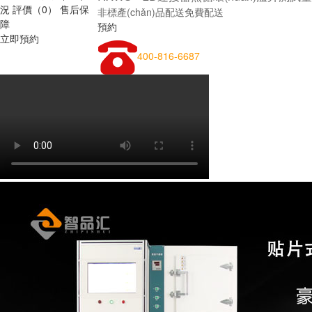
況
評價（0）
售后保
非標產(chǎn)品
配送
免費配送
障
預約
立即預約
400-816-6687