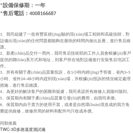
設備保修期：一年
*
售后電話：
*
4008166687
、我司組建了一批有豐富經(jīng)驗的現(xiàn)場工程師和高級技師，對
1
設備出現(xiàn)的任何問題都能夠在最快的時間內做出反應，進行售后維
護。
、新產(chǎn)品交付一周內，我司售后技術部的工作人員會根據(jù)客戶
2
提供的聯(lián)系方式和地址，到客戶所在地對設備進行安裝售后培訓工
作。
、所有有關于產(chǎn)品質量投訴，在
小時內經(jīng)予答復，省內
3
1
3~5
小時、省外
小時內趕到現(xiàn)場，并根據(jù)投訴的情況確定處理
24~48
措施，進行售后維護。
、為更好的解決客戶的困難和疑慮，我司承諾所有維修人員隨叫隨到。
4
、保質期內有關于產(chǎn)品質量引發(fā)的費用，由我司承擔。
5
、保質期內由于貴方的使用不當，或者是自然環(huán)境造成的我方免
6
費提供維修，維修所用的材料和配件均只收成本價。
同類推薦
TWC-3D多路溫度測試儀