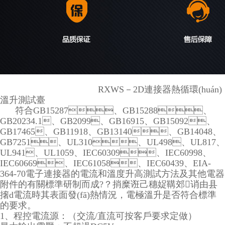
RXWS－2D連接器熱循環(huán)
溫升測試臺
符合GB15287、GB15288、
GB20234.1、GB2099、GB16915、GB15092、
GB17465、GB11918、GB13140、GB14048、
GB7251、UL310、UL498、UL817、
UL941、UL1059、IEC60309、IEC60998、
IEC60669、IEC61058、IEC60439、EIA-
364-70電子連接器的電流和溫度升高測試方法及其他電器
附件的有關標準研制而成?？捎糜诳己穗娖鞲郊诮由县
撦d電流時其表面發(fā)熱情況，電極溫升是否符合標準
的要求。
1、程控電流源：（交流/直流可按客戶要求定做）