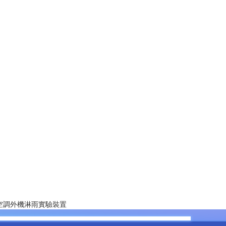
中央空調外機淋雨實驗裝置