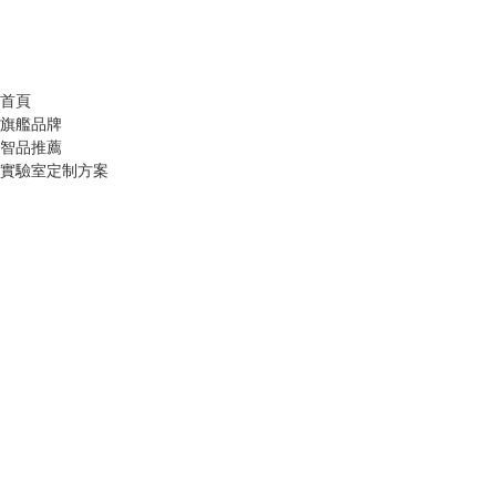
首頁
旗艦品牌
智品推薦
實驗室定制方案