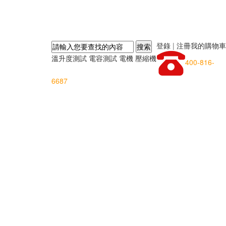
登錄
|
注冊
我的購物車
溫升度測試
電容測試
電機
壓縮機
400-816-
6687