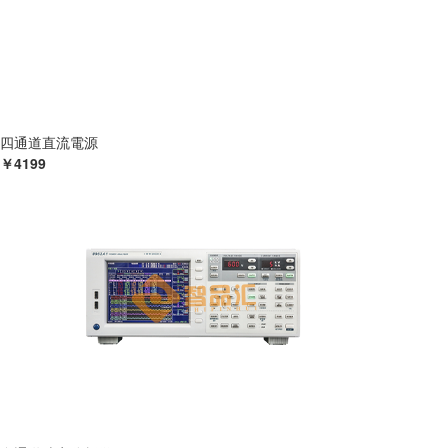
四通道直流電源
￥4199