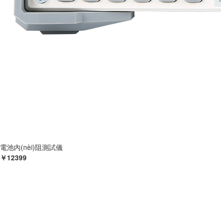
電池內(nèi)阻測試儀
￥12399