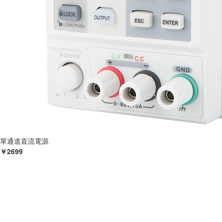
單通道直流電源
￥2699