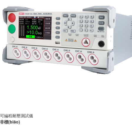
可編程耐壓測試儀
非標(biāo)