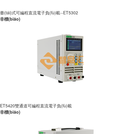
臺(tái)式可編程直流電子負(fù)載--ET5302
非標(biāo)
ET5420雙通道可編程直流電子負(fù)載
非標(biāo)