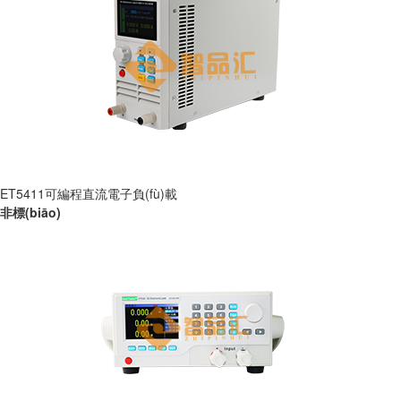
ET5411可編程直流電子負(fù)載
非標(biāo)